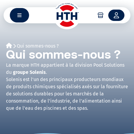
Aller
au
contenu
Qui sommes-nous ?
Qui sommes-nous ?
La marque HTH appartient à la division Pool Solutio
ns
du
groupe Solenis
.
Solenis
est l’un des principaux producteurs mondiaux
de produits chimiques spécialisés axés sur la fourniture
de solutions durables pour les marchés de la
consommation, de l’industrie, de l’alimentation ainsi
que de l’eau des piscines et des spas.