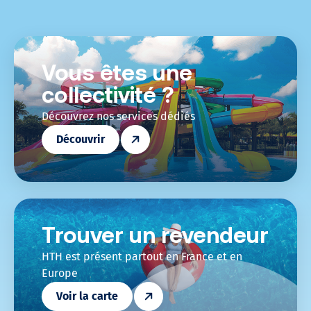
Vous êtes une
collectivité ?
Découvrez nos services dédiés
Découvrir
Trouver un revendeur
HTH est présent partout en France et en
Europe
Voir la carte