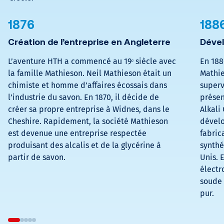
1876
188
Création de l’entreprise en Angleterre
Dével
L’aventure HTH a commencé au 19ᵉ siècle avec
En 188
la famille Mathieson. Neil Mathieson était un
Mathie
chimiste et homme d’affaires écossais dans
superv
l’industrie du savon. En 1870, il décide de
présen
créer sa propre entreprise à Widnes, dans le
Alkali
Cheshire. Rapidement, la société Mathieson
dévelo
est devenue une entreprise respectée
fabric
produisant des alcalis et de la glycérine à
synthé
partir de savon.
Unis. 
électr
soude 
pur.