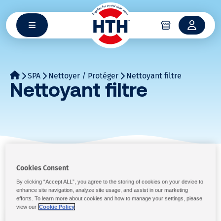
Aller
au
contenu
SPA
Nettoyer / Protéger
Nettoyant filtre
Nettoyant filtre
Cookies Consent
Nettoyant filtre
By clicking “Accept ALL”, you agree to the storing of cookies on your device to
enhance site navigation, analyze site usage, and assist in our marketing
Réinitialiser
efforts. To learn more about cookies and how to manage your settings, please
view our
Cookie Policy
Nettoyer / Protéger