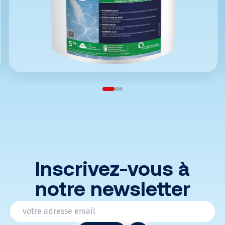
Inscrivez-vous à
notre newsletter
* Champs obligatoires
Email
*