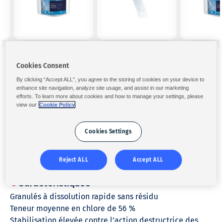
Cookies Consent
Collectivité
Chlore stabilisé
By clicking “Accept ALL”, you agree to the storing of cookies on your device to
enhance site navigation, analyze site usage, and assist in our marketing
efforts. To learn more about cookies and how to manage your settings, please
Désinfection choc
Chlore stabilisé
view our
Cookie Policy
HTH
GRANUFAST™
Cookies Settings
Granulés
5 kg
REMONTE RAPIDEMENT LE TAUX DE CHLORE
Action désinfectante
Reject ALL
Accept ALL
Compatible avec tout équipement de filtration
Caractéristiques
Granulés à dissolution rapide sans résidu
Teneur moyenne en chlore de 56 %
Stabilisation élevée contre l’action destructrice des