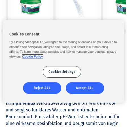
Cookies Consent
By clicking “Accept ALL”, you agree to the storing of cookies on your device to
enhance site navigation, analyze site usage, and assist in our marketing
öffentliches Schwimmbad
efforts. To learn more about cookies and how to manage your settings, please
view our
Cookie Policy
Wassergleichgewicht
pH Minus
Cookies Settings
Wassergleichgewicht
HTH
pH –
Reject ALL
Accept ALL
Pulver
5 kg
HTH pH Minus
senkt zuverlässig den pH-Wert im Pool
und sorgt so für klares Wasser und optimalen
Badekomfort. Ein stabiler pH-Wert ist entscheidend für
eine wirksame Desinfektion und beugt somit von Begin