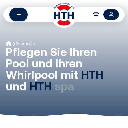
Zum
Inhalt
springen
Produkte
Pflegen Sie Ihren
Pool und Ihren
Whirlpool mit
HTH
und
HTH
spa