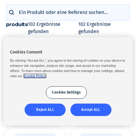
Produits : Recherche
Search content
102 Ergebnisse
102 Ergebnisse
produits
gefunden
gefunden
Problemlösungen
Wassergleichgewicht
Cookies Consent
KONTRAL™
ALKANAL
By clicking “Accept ALL”, you agree to the storing of cookies on your device to
enhance site navigation, analyze site usage, and assist in our marketing
efforts. To learn more about cookies and how to manage your settings, please
view our
Cookie Policy
Cookies Settings
Reject ALL
Accept ALL