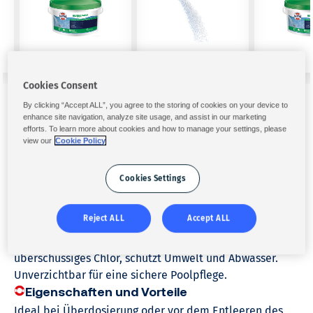
Cookies Consent
By clicking “Accept ALL”, you agree to the storing of cookies on your device to
enhance site navigation, analyze site usage, and assist in our marketing
Pool
Wassergleichgewicht
efforts. To learn more about cookies and how to manage your settings, please
view our
Cookie Policy
Spezielle Wassergleichgewicht Produkte
Cookies Settings
HTH
NEUTRALISATOR
Pulver
2.5 kg
Reject ALL
Accept ALL
HTH Neutralisator
– Ideal bei Chlor-Überdosierung oder
vor dem Entleeren des Pools. Neutralisiert zuverlässig
überschüssiges Chlor, schützt Umwelt und Abwasser.
Unverzichtbar für eine sichere Poolpflege.
Eigenschaften und Vorteile
Ideal bei Überdosierung oder vor dem Entleeren des