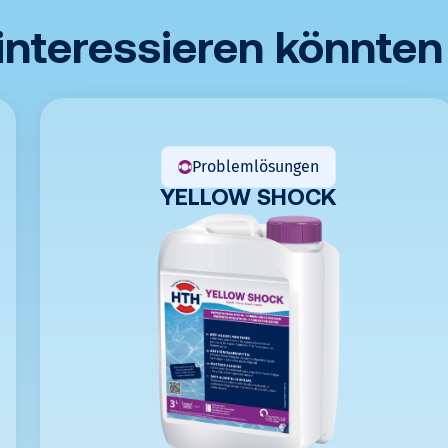
e
 interessieren könnten
n
Jetzt
rechnen
Problemlösungen
YELLOW SHOCK