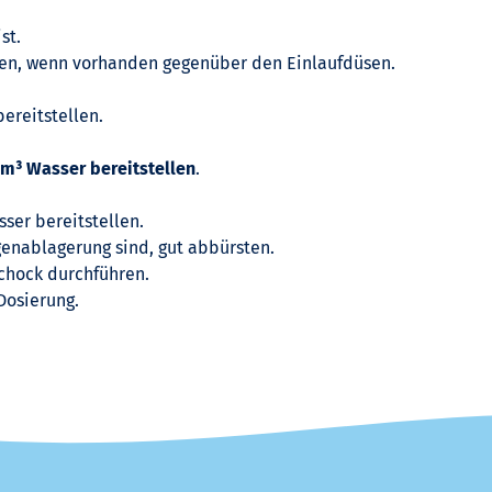
e
st.
len, wenn vorhanden gegenüber den Einlaufdüsen.
n
ereitstellen.
b
 m³ Wasser bereitstellen
.
e
ser bereitstellen.
r
genablagerung sind, gut abbürsten.
Schock durchführen.
e
Dosierung.
c
h
n