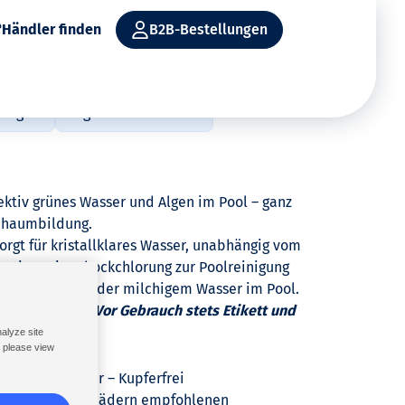
Händler finden
B2B-Bestellungen
DE
sungen
Algizid für den Pool
Unser Service für
Produkte – alle
Dosierer und
HTH 
ktiv grünes Wasser und Algen im Pool – ganz
Sie
Produkte
technische
öffe
chaumbildung.
ansehen
Unterstützung
Bäde
U
Produkte
– alle
alle
orgt für kristallklares Wasser, unabhängig vom
Calciumhypochlorit
Produkte
Pro
nation mit Schockchlorung zur Poolreinigung
n
ansehen
ans
Dosierer und
kt bei trübem oder milchigem Wasser im Pool.
ewicht
Reiniger
Stabilisiertes
und
technische
ig verwenden. Vor Gebrauch stets Etikett und
s
Schutzmittel
Chlor
Unterstützung
esen
nalyze site
– alle
, please view
Vorteile
Produkte
e
Wassergleichgewicht
HTH für
lung im Wasser – Kupferfrei
ansehen
öffentliche
en in Schwimmbädern empfohlenen