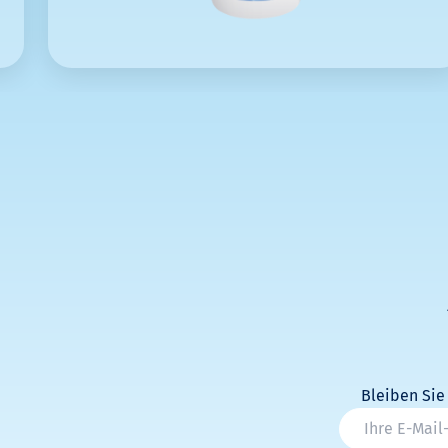
Bleiben Sie
* Champs oblig
Email
*