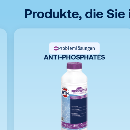
e
Produkte, die Sie
n
Jetzt
rechnen
Problemlösungen
ANTI-PHOSPHATES