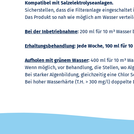
Kompatibel mit Salzelektrolyseanlagen.
e
Sicherstellen, dass die Filteranlage eingeschaltet i
Das Produkt so nah wie möglich am Wasser vertei
n
Bei der Inbetriebnahme
:
200 ml für 10 m³ Wasser b
b
Erhaltungsbehandlung
:
Jede Woche, 100 ml für 10
e
Aufholen mit grünem Wasser
:
400 ml für 10 m³ Was
r
Wenn möglich, vor Behandlung, die Stellen, wo Al
Bei starker Algenbildung, gleichzeitig eine Chlor 
e
Bei hoher Wasserhärte (T.H. > 300 mg/l) doppelte 
c
h
n