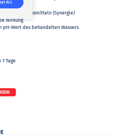
r
ept ALL
Bäder
Prävention
und
 mit Oxidationsmitteln (Synergie)
e
Lösungen
de Wirkung
 pH-Wert des behandelten Wassers
V
e
e 7 Tage
r
t
r
i
e
ng