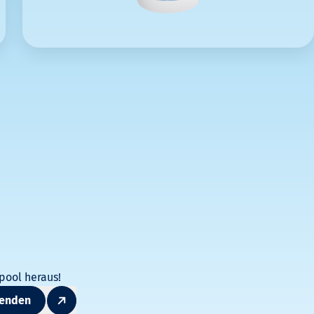
m
pool heraus!
enden