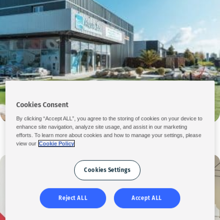
Cookies Consent
By clicking “Accept ALL”, you agree to the storing of cookies on your device to
enhance site navigation, analyze site usage, and assist in our marketing
Magasin Aqua 33
efforts. To learn more about cookies and how to manage your settings, please
10 Rue du Chante-Alouette, 33440 Ambarès-et-Lagrave
view our
Cookie Policy
Cookies Settings
Reject ALL
Accept ALL