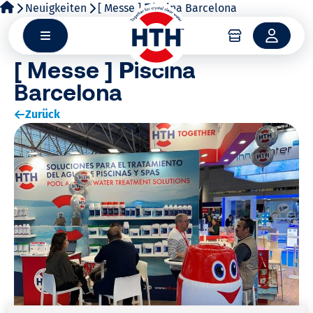
Zum
Neuigkeiten
[ Messe ] 𝗣iscina Barcelona
Inhalt
springen
[ Messe ] 𝗣iscina
Barcelona
Zurück