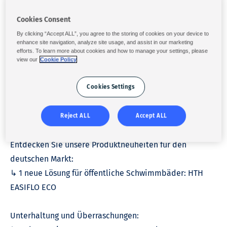
Cookies Consent
[
Fachmesse
] PISCINA BARCELONA
By clicking “Accept ALL”, you agree to the storing of cookies on your device to
enhance site navigation, analyze site usage, and assist in our marketing
efforts. To learn more about cookies and how to manage your settings, please
Live von der Veranstaltung: Die Geschäftsgespräche
view our
Cookie Policy
laufen hier in Barcelona auf Hochtouren. Wir freuen uns,
an einer der internationalsten Veranstaltungen im
Cookies Settings
Bereich Schwimmbäder, Wellness und Außenanlagen
teilzunehmen.
Reject ALL
Accept ALL
Entdecken Sie unsere Produktneuheiten für den
deutschen Markt:
↳ 1 neue Lösung für öffentliche Schwimmbäder: HTH
EASIFLO ECO
Unterhaltung und Überraschungen: